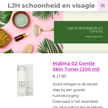
LJH schoonheid en visagie
Ga
direct
naar
de
hoofdinhoud
Malima 02 Gentle
Skin Toner (200 ml)
€ 17,90
Goed reinigen is de eerste
stap bij een goede
huidverzorging.
Daarnaast is het essentieel
om de huidfuncties te helpen