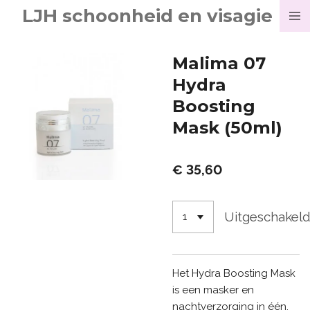
LJH schoonheid en visagie
Ga
direct
naar
Malima 07
de
Hydra
hoofdinhoud
Boosting
Mask (50ml)
€ 35,60
Uitgeschakel
Het Hydra Boosting Mask
is een masker en
nachtverzorging in één.