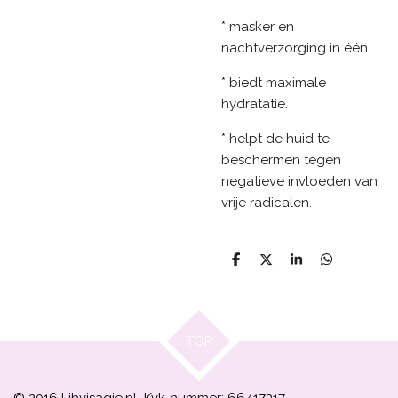
* masker en
nachtverzorging in één.
* biedt maximale
hydratatie.
* helpt de huid te
beschermen tegen
negatieve invloeden van
vrije radicalen.
D
D
S
D
e
e
h
e
l
e
a
l
e
l
r
e
n
e
n
TOP