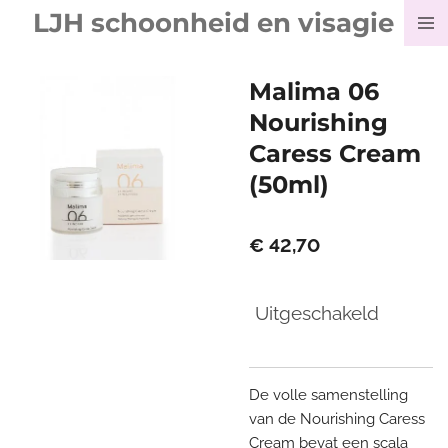
LJH schoonheid en visagie
Ga
direct
naar
Malima 06
de
Nourishing
hoofdinhoud
Caress Cream
(50ml)
€ 42,70
Uitgeschakeld
De volle samenstelling
van de Nourishing Caress
Cream bevat een scala