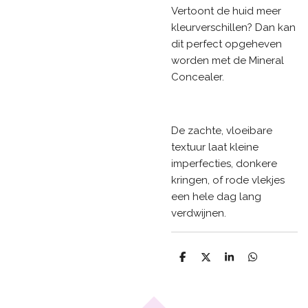
Vertoont de huid meer
kleurverschillen? Dan kan
dit perfect opgeheven
worden met de Mineral
Concealer.
De zachte, vloeibare
textuur laat kleine
imperfecties, donkere
kringen, of rode vlekjes
een hele dag lang
verdwijnen.
D
D
S
D
e
e
h
e
l
e
a
l
e
l
r
e
n
e
n