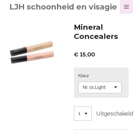
LJH schoonheid en visagie
Ga
direct
naar
Mineral
de
Concealers
hoofdinhoud
€ 15,00
Kleur
Uitgeschakel