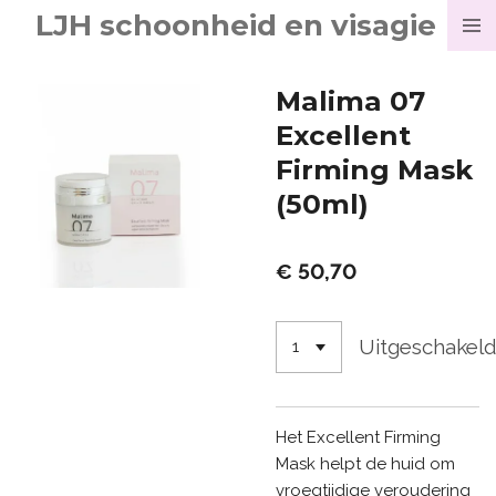
LJH schoonheid en visagie
Ga
direct
naar
Malima 07
de
Excellent
hoofdinhoud
Firming Mask
(50ml)
€ 50,70
Uitgeschakel
Het Excellent Firming
Mask helpt de huid om
vroegtijdige veroudering