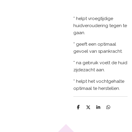
* helpt vroegtijdige
huidveroudering tegen te
gaan.
* geeft een optimaal
gevoel van spankracht.
* na gebruik voelt de huid
zijdezacht aan.
* helpt het vochtgehalte
optimaal te herstellen.
D
D
S
D
e
e
h
e
l
e
a
l
e
l
r
e
n
e
n