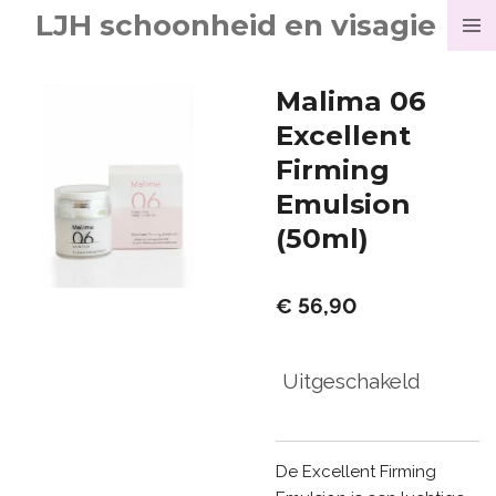
LJH schoonheid en visagie
Ga
direct
naar
Malima 06
de
Excellent
hoofdinhoud
Firming
Emulsion
(50ml)
€ 56,90
Uitgeschakeld
De Excellent Firming