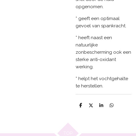
opgenomen.
* geeft een optimaal
gevoel van spankracht.
* heeft naast een
natuurlijke
zonbescherming ook een
sterke anti-oxidant
werking.
* helpt het vochtgehalte
te herstellen.
D
D
S
D
e
e
h
e
l
e
a
l
e
l
r
e
n
e
n
TOP