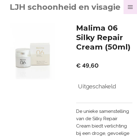
LJH schoonheid en visagie
Ga
direct
naar
Malima 06
de
Silky Repair
hoofdinhoud
Cream (50ml)
€ 49,60
Uitgeschakeld
De unieke samenstelling
van de Silky Repair
Cream biedt verlichting
bij een droge, gevoelige