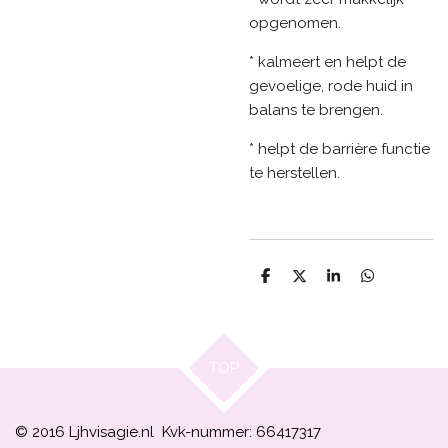
opgenomen.
* kalmeert en helpt de
gevoelige, rode huid in
balans te brengen.
* helpt de barrière functie
te herstellen.
D
D
S
D
e
e
h
e
l
e
a
l
e
l
r
e
n
e
n
TOP
© 2016 Ljhvisagie.nl Kvk-nummer: 66417317