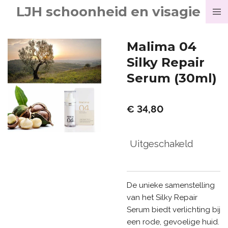
LJH schoonheid en visagie
Ga
direct
naar
Malima 04
de
Silky Repair
hoofdinhoud
Serum (30ml)
€ 34,80
Uitgeschakeld
De unieke samenstelling
van het Silky Repair
Serum biedt verlichting bij
een rode, gevoelige huid.